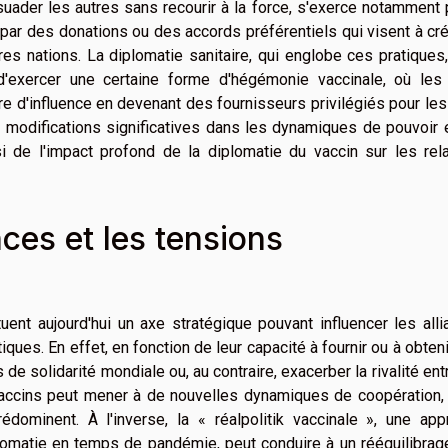
rsuader les autres sans recourir à la force, s'exerce notamment 
par des donations ou des accords préférentiels qui visent à cr
es nations. La diplomatie sanitaire, qui englobe ces pratiques
exercer une certaine forme d'hégémonie vaccinale, où les
e d'influence en devenant des fournisseurs privilégiés pour le
 modifications significatives dans les dynamiques de pouvoir 
nsi de l'impact profond de la diplomatie du vaccin sur les rel
nces et les tensions
tuent aujourd'hui un axe stratégique pouvant influencer les all
iques. En effet, en fonction de leur capacité à fournir ou à obten
 de solidarité mondiale ou, au contraire, exacerber la rivalité ent
vaccins peut mener à de nouvelles dynamiques de coopération, 
dominent. À l'inverse, la « réalpolitik vaccinale », une app
plomatie en temps de pandémie, peut conduire à un rééquilibra