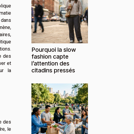
lique
matie
 dans
omène,
aires,
itique
Pourquoi la slow
ions.
fashion capte
e des
l’attention des
er et
citadins pressés
ur la
re des
re, le