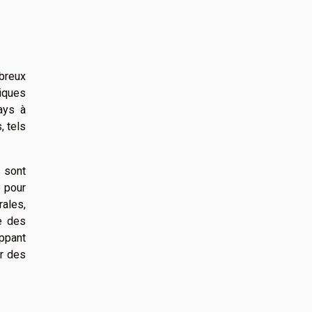
mbreux
tiques
ays à
, tels
x sont
e pour
ales,
e des
oppant
er des