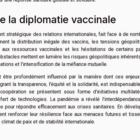
de la diplomatie vaccinale
t stratégique des relations internationales, fait face à de no
nent la distribution inégale des vaccins, les tensions géopoli
 aux ressources vaccinales et les hésitations de certains p
obstacles mettent en lumière les risques géopolitiques inhérents
tions et l'intensification de la méfiance mutuelle.
ait être profondément influencé par la manière dont ces enjeu
rant la transparence, l'équité et la solidarité, est indispensabl
oopération se présentent sous forme d'initiatives multilatér
fert de technologies. La pandémie a révélé l'interdépendanc
ée pour répondre efficacement aux crises sanitaires. En dével
nt renforcer leur résilience face aux menaces futures et tiss
climat de paix et de stabilité internationale.