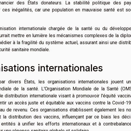
inancier des États donateurs. La stabilité politique des pa
 ces inégalités, car une population en mauvaise santé est so
anisation internationale chargée de la santé ou du développ
ourrait mettre en lumière les mécanismes complexes de la dipl
dier à la fragilité du système actuel, assurant ainsi une distri
urité sanitaire mondiale.
sations internationales
ar divers États, les organisations internationales jouent un
diale de la santé. L'Organisation Mondiale de la Santé (OMS
 distribution internationale visant à promouvoir l'équité vaccin
rantir un accès juste et équitable aux vaccins contre la Covid-1
au de revenu. Ces organisations établissent également les n
et la distribution des vaccins, influençant par ce biais les déc
 entités à unifier les efforts internationaux et à contrebalanc
ur une réponse sanitaire globale et solidaire.