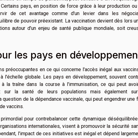
. Certains pays, en position de force grâce à leur production ou
ervir de cet avantage comme d'un levier dans les négocia
uilibre de pouvoir préexistant. La vaccination devient dès lors un
tions autour d'un enjeu de santé publique mondiale, soit creu
ur les pays en développemen
ns préoccupantes en ce qui concerne l'accès inégal aux vaccin
s à l'échelle globale. Les pays en développement, souvent cont
 à la traîne dans la course à l'immunisation, ce qui peut avo
t sur la santé de leurs populations mais également sur
a question de la dépendance vaccinale, qui peut engendrer une
 de vaccins.
rs primordial pour contrebalancer cette dynamique déséquilibré
rganisations internationales, visent à promouvoir la sécurité san
pendant, l'impact de ces initiatives est inégal et dépend largem