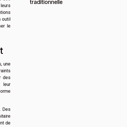
traditionnelle
 leurs
tions
 outil
ser le
t
s, une
raints
ir des
 leur
 forme
e. Des
itaire
ent de