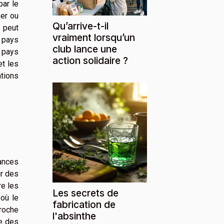
par le
éer ou
Qu’arrive-t-il
, peut
vraiment lorsqu’un
 pays
club lance une
s pays
action solidaire ?
et les
ations
iances
ir des
re les
Les secrets de
où le
fabrication de
roche
l'absinthe
ge des