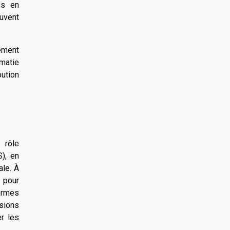
ys en
uvent
ement
omatie
bution
 rôle
), en
ale. À
9 pour
ormes
isions
er les