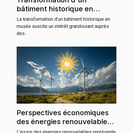
bâtiment historique en
musée : impact et
La transformation d’un bâtiment historique en
perspectives
musée suscite un intérêt grandissant auprès
des...
Perspectives économiques
des énergies renouvelables
dans les pays en
L'essor des énergies renouvelables représente