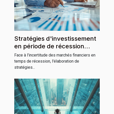
Stratégies d'investissement
en période de récession
économique clés pour la
Face à l'incertitude des marchés financiers en
préservation du capital
temps de récession, l'élaboration de
stratégies...