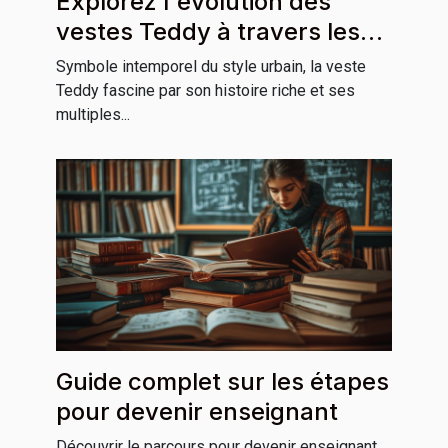
Explorez l'évolution des
vestes Teddy à travers les
cultures
Symbole intemporel du style urbain, la veste
Teddy fascine par son histoire riche et ses
multiples...
Guide complet sur les étapes
pour devenir enseignant
Découvrir le parcours pour devenir enseignant