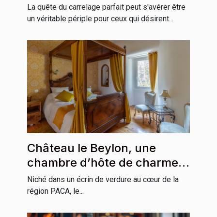
la maison
La quête du carrelage parfait peut s'avérer être
un véritable périple pour ceux qui désirent...
Château le Beylon, une
chambre d’hôte de charme
incontournable en région
Niché dans un écrin de verdure au cœur de la
PACA
région PACA, le...