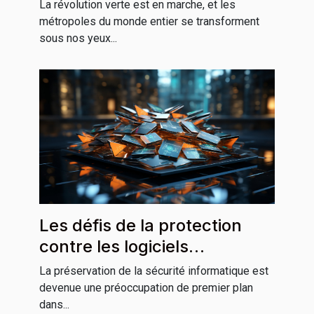
modernes
La révolution verte est en marche, et les
métropoles du monde entier se transforment
sous nos yeux...
Les défis de la protection
contre les logiciels
malveillants sur les
La préservation de la sécurité informatique est
systèmes d'exploitation
devenue une préoccupation de premier plan
dans...
macOS