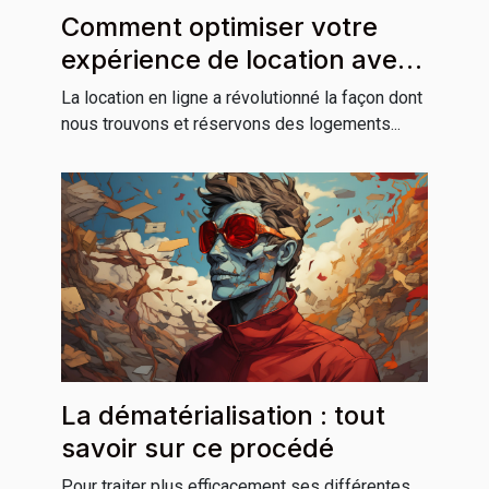
Comment optimiser votre
expérience de location avec
des plateformes en ligne
La location en ligne a révolutionné la façon dont
nous trouvons et réservons des logements...
La dématérialisation : tout
savoir sur ce procédé
Pour traiter plus efficacement ses différentes