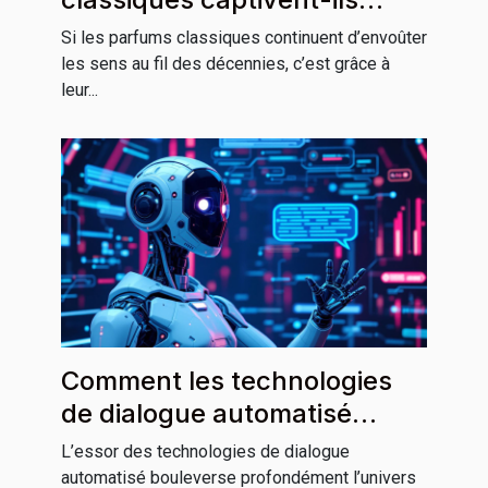
toujours les sens ?
Si les parfums classiques continuent d’envoûter
les sens au fil des décennies, c’est grâce à
leur...
Comment les technologies
de dialogue automatisé
révolutionnent-elles la
L’essor des technologies de dialogue
communication ?
automatisé bouleverse profondément l’univers