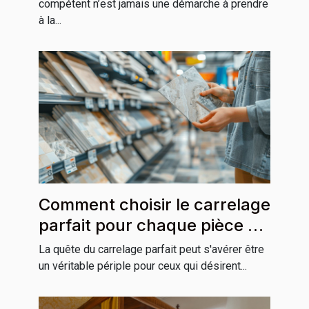
compétent n’est jamais une démarche à prendre
à la...
Comment choisir le carrelage
parfait pour chaque pièce de
la maison
La quête du carrelage parfait peut s'avérer être
un véritable périple pour ceux qui désirent...