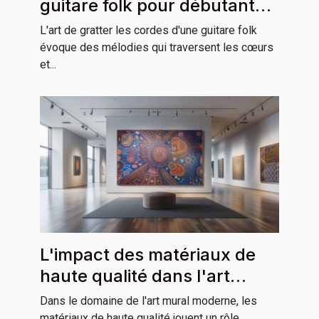
guitare folk pour débutants
et professionnels
L'art de gratter les cordes d'une guitare folk
évoque des mélodies qui traversent les cœurs
et...
L'impact des matériaux de
haute qualité dans l'art
mural moderne
Dans le domaine de l'art mural moderne, les
matériaux de haute qualité jouent un rôle