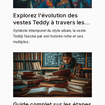
Explorez l'évolution des
vestes Teddy à travers les
cultures
Symbole intemporel du style urbain, la veste
Teddy fascine par son histoire riche et ses
multiples...
Guide complet sur les étapes