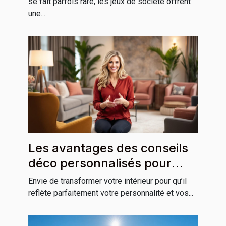
se fait parfois rare, les jeux de société offrent
une...
Les avantages des conseils
déco personnalisés pour
votre habitation
Envie de transformer votre intérieur pour qu’il
reflète parfaitement votre personnalité et vos...