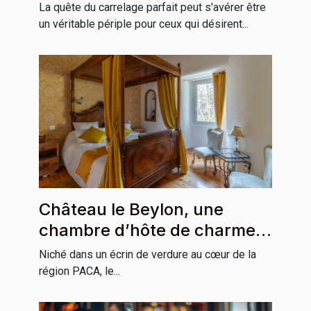
la maison
La quête du carrelage parfait peut s'avérer être
un véritable périple pour ceux qui désirent...
Château le Beylon, une
chambre d’hôte de charme
incontournable en région
Niché dans un écrin de verdure au cœur de la
PACA
région PACA, le...