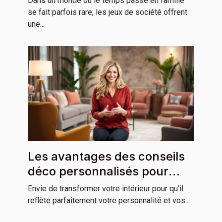
Dans un monde où le temps passé en famille
se fait parfois rare, les jeux de société offrent
une...
Les avantages des conseils
déco personnalisés pour
votre habitation
Envie de transformer votre intérieur pour qu’il
reflète parfaitement votre personnalité et vos...