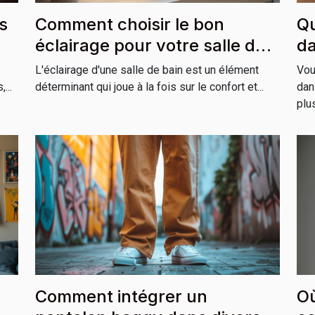
s
Comment choisir le bon
Qu
éclairage pour votre salle de
da
bain
Gr
L'éclairage d'une salle de bain est un élément
Vou
...
déterminant qui joue à la fois sur le confort et...
dan
plus
Comment intégrer un
Où