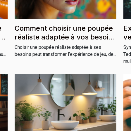
e
Comment choisir une poupée
Ex
réaliste adaptée à vos besoins
ve
?
cu
Choisir une poupée réaliste adaptée à ses
Sym
u...
besoins peut transformer l’expérience de jeu, de...
Ted
mult