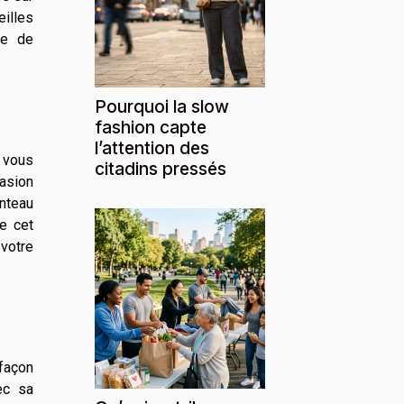
illes
te de
Pourquoi la slow
fashion capte
l’attention des
à vous
citadins pressés
casion
nteau
e cet
 votre
 façon
ec sa