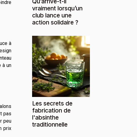
Qu’arrive-t-il
oindre
vraiment lorsqu’un
club lance une
action solidaire ?
ouce à
design
anteau
e à un
Les secrets de
talons
fabrication de
st pas
l'absinthe
er peu
traditionnelle
n prix