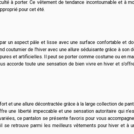
iculté à porter. Ce vêtement de tendance incontournable et à m
pproprié pour cet été.
 par un aspect pâle et lisse avec une surface confortable et d
d coutumier de l’hiver avec une allure séduisante grâce à son 
s pures et artificielles. Il peut se porter comme costume ou en m
ous accorde toute une sensation de bien vivre en hiver et s’offr
rt et une allure décontractée grâce à la large collection de pan
re une liberté impeccable et une sensation autoritaire qui n’e
 variées, ce pantalon se présente favoris pour vous accompagn
il se retrouve parmi les meilleurs vêtements pour hiver et à u