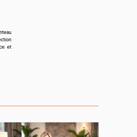
anteau
ction
ce et