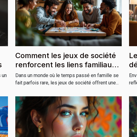
Comment les jeux de société
Le
s
renforcent les liens familiaux
dé
?
vo
s un
Dans un monde où le temps passé en famille se
Env
fait parfois rare, les jeux de société offrent une...
ref