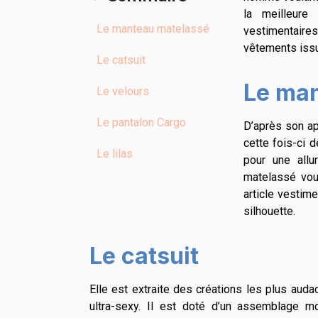
la meilleure
Le manteau matelassé
vestimentaire
vêtements issu
Le catsuit
Le ma
Le velours
Le pantalon Cargo
D’après son ap
cette fois-ci 
Le lilas
pour une allu
matelassé vous
article vestim
silhouette.
Le catsuit
Elle est extraite des créations les plus au
ultra-sexy. Il est doté d’un assemblage mo